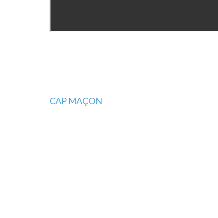
Navigation
CAP MAÇON
de
l’article