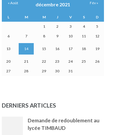
« Août
Fév »
décembre 2021
L
M
M
J
V
S
D
1
2
3
4
5
6
7
8
9
10
11
12
13
14
15
16
17
18
19
20
21
22
23
24
25
26
27
28
29
30
31
DERNIERS ARTICLES
Demande de redoublement au
lycée TIMBAUD