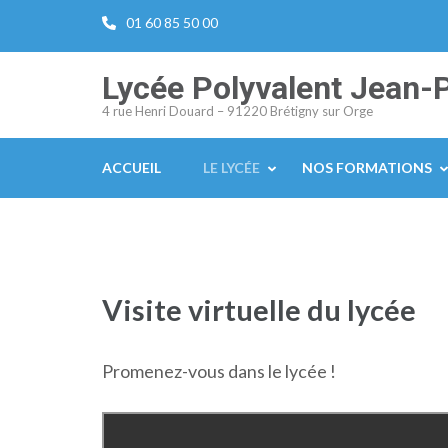
Aller
01 60 85 50 00
au
contenu
Lycée Polyvalent Jean-
(Pressez
4 rue Henri Douard – 91220 Brétigny sur Orge
Entrée)
ACCUEIL
LE LYCÉE
NOS FORMATIONS
Visite virtuelle du lycée
Promenez-vous dans le lycée !