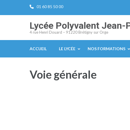
Aller
01 60 85 50 00
au
contenu
Lycée Polyvalent Jean-
(Pressez
4 rue Henri Douard – 91220 Brétigny sur Orge
Entrée)
ACCUEIL
LE LYCÉE
NOS FORMATIONS
Voie générale