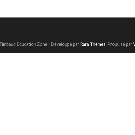
 Timbaud
Education Zone | Développé par
Rara Themes
. Propulsé par