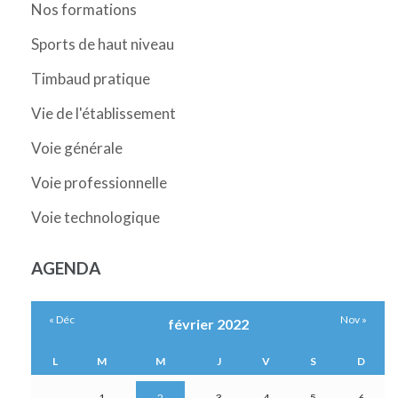
Nos formations
Sports de haut niveau
Timbaud pratique
Vie de l'établissement
Voie générale
Voie professionnelle
Voie technologique
AGENDA
« Déc
Nov »
février 2022
L
M
M
J
V
S
D
1
2
3
4
5
6