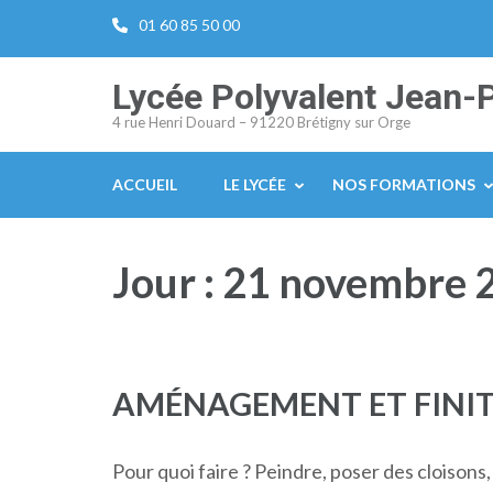
Aller
01 60 85 50 00
au
contenu
Lycée Polyvalent Jean-
(Pressez
4 rue Henri Douard – 91220 Brétigny sur Orge
Entrée)
ACCUEIL
LE LYCÉE
NOS FORMATIONS
Jour :
21 novembre 
AMÉNAGEMENT ET FINI
Pour quoi faire ? Peindre, poser des cloisons, 