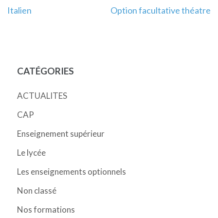
Navigation
Italien
Option facultative théatre
de
l’article
CATÉGORIES
ACTUALITES
CAP
Enseignement supérieur
Le lycée
Les enseignements optionnels
Non classé
Nos formations