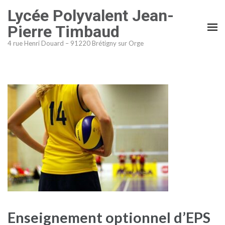
Aller
Lycée Polyvalent Jean-
au
Pierre Timbaud
contenu
4 rue Henri Douard – 91220 Brétigny sur Orge
(Pressez
Entrée)
Enseignement optionnel d’EPS