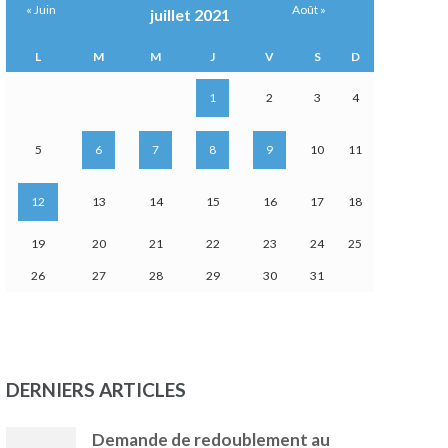
« Juin
Août »
juillet 2021
L
M
M
J
V
S
D
1
2
3
4
5
6
7
8
9
10
11
12
13
14
15
16
17
18
19
20
21
22
23
24
25
26
27
28
29
30
31
DERNIERS ARTICLES
Demande de redoublement au