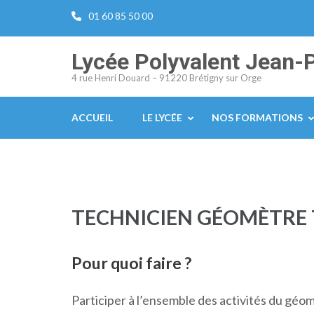
Aller
01 60 85 50 00
au
contenu
Lycée Polyvalent Jean-
(Pressez
4 rue Henri Douard – 91220 Brétigny sur Orge
Entrée)
ACCUEIL
LE LYCÉE
NOS FORMATIONS
TECHNICIEN GÉOMÈTRE
Pour quoi faire ?
Participer à l’ensemble des activités du géomè